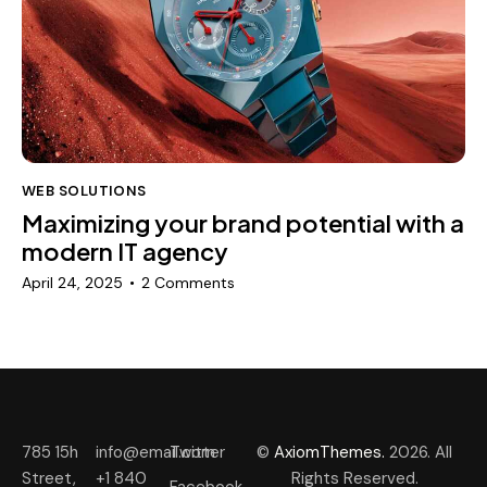
WEB SOLUTIONS
Maximizing your brand potential with a
modern IT agency
April 24, 2025
2
Comments
785 15h
info@email.com
Twitter
©
AxiomThemes.
2026. All
Street,
+1 840
Rights Reserved.
Facebook